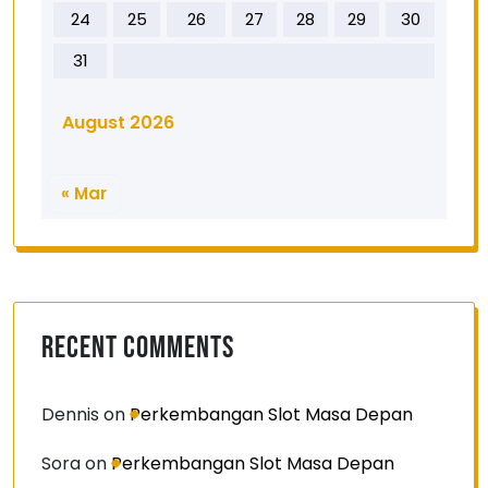
24
25
26
27
28
29
30
31
August 2026
« Mar
Recent Comments
Dennis
on
Perkembangan Slot Masa Depan
Sora
on
Perkembangan Slot Masa Depan