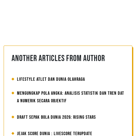
Another Articles From Author
Lifestyle Atlet dan Dunia Olahraga
Mengungkap Pola Angka: Analisis Statistik dan Tren Dat
a Numerik Secara Objektif
Draft Sepak Bola Dunia 2026: Rising Stars
Jejak Score Dunia : Livescore Terupdate