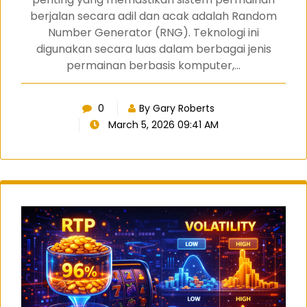
berjalan secara adil dan acak adalah Random
Number Generator (RNG). Teknologi ini
digunakan secara luas dalam berbagai jenis
permainan berbasis komputer,…
0
By Gary Roberts
March 5, 2026 09:41 AM