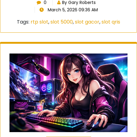
0
By Gary Roberts
March 5, 2026 09:36 AM
Tags:
rtp slot
,
slot 5000
,
slot gacor
,
slot qris