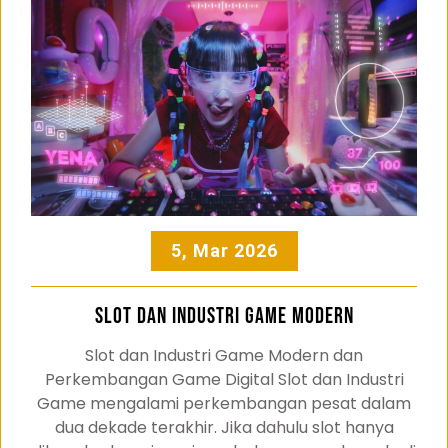
5, Mar 2026
Slot dan Industri Game Modern
Slot dan Industri Game Modern dan
Perkembangan Game Digital Slot dan Industri
Game mengalami perkembangan pesat dalam
dua dekade terakhir. Jika dahulu slot hanya