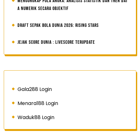
Mengungkap Pola Angka: Analisis Statistik dan Tren Dat
a Numerik Secara Objektif
Draft Sepak Bola Dunia 2026: Rising Stars
Jejak Score Dunia : Livescore Terupdate
Gala288 Login
Menara188 Login
Waduk88 Login