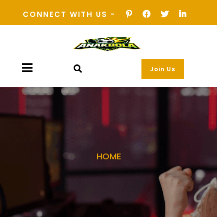
Skip
CONNECT WITH US -
to
content
Join Us
HOME