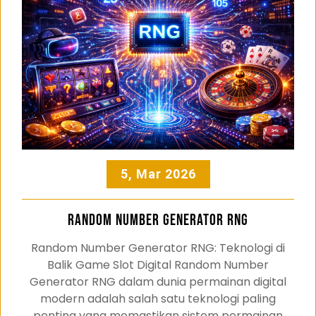
5, Mar 2026
Random Number Generator RNG
Random Number Generator RNG: Teknologi di
Balik Game Slot Digital Random Number
Generator RNG dalam dunia permainan digital
modern adalah salah satu teknologi paling
penting yang memastikan sistem permainan