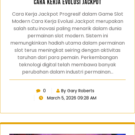
Cara Kerja Evolusi Jackpot
Cara Kerja Jackpot Progresif dalam Game Slot
Modern Cara Kerja Evolusi Jackpot merupakan
salah satu inovasi paling menarik dalam dunia
permainan slot modern. Sistem ini
memungkinkan hadiah utama dalam permainan
slot terus meningkat seiring dengan aktivitas
taruhan dari para pemain. Perkembangan
teknologi digital telah membawa banyak
perubahan dalam industri permainan…
0
By Gary Roberts
March 5, 2026 09:28 AM