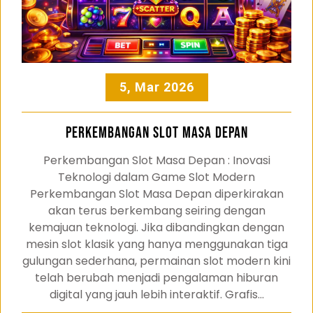
5, Mar 2026
Perkembangan Slot Masa Depan
Perkembangan Slot Masa Depan : Inovasi
Teknologi dalam Game Slot Modern
Perkembangan Slot Masa Depan diperkirakan
akan terus berkembang seiring dengan
kemajuan teknologi. Jika dibandingkan dengan
mesin slot klasik yang hanya menggunakan tiga
gulungan sederhana, permainan slot modern kini
telah berubah menjadi pengalaman hiburan
digital yang jauh lebih interaktif. Grafis…