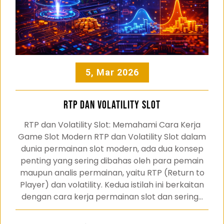
5, Mar 2026
RTP dan Volatility Slot
RTP dan Volatility Slot: Memahami Cara Kerja
Game Slot Modern RTP dan Volatility Slot dalam
dunia permainan slot modern, ada dua konsep
penting yang sering dibahas oleh para pemain
maupun analis permainan, yaitu RTP (Return to
Player) dan volatility. Kedua istilah ini berkaitan
dengan cara kerja permainan slot dan sering…