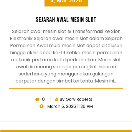
5, Mar 2026
Sejarah awal mesin slot
Sejarah awal mesin slot & Transformasi ke Slot
Elektronik Sejarah awal mesin slot dalam Sejarah
Permainan Awal mula mesin slot dapat ditelusuri
hingga akhir abad ke-19 ketika mesin permainan
mekanik pertama kali diperkenalkan. Mesin slot
awal dirancang sebagai perangkat hiburan
sederhana yang menggunakan gulungan
berputar dengan simbol tertentu. Mesin ini…
0
By Gary Roberts
March 5, 2026 11:36 AM